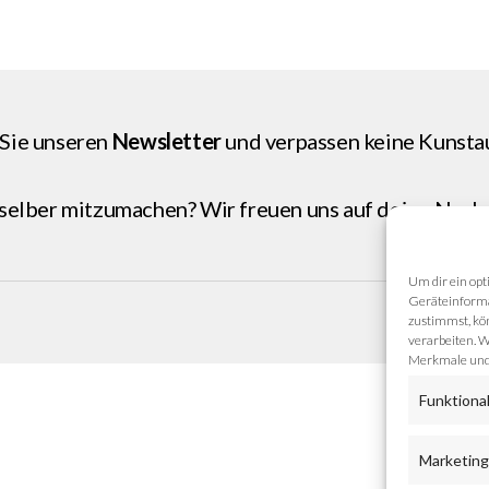
Sie unseren
Newsletter
und verpassen keine Kunsta
 selber mitzumachen? Wir freuen uns auf deine
Nachr
Um dir ein opt
Geräteinforma
zustimmst, kön
verarbeiten. W
Merkmale und 
Funktiona
Marketin