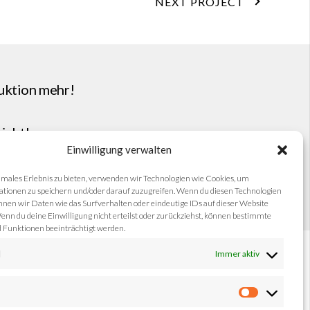
NEXT PROJECT
uktion mehr!
icht
!
Einwilligung verwalten
imales Erlebnis zu bieten, verwenden wir Technologien wie Cookies, um
tionen zu speichern und/oder darauf zuzugreifen. Wenn du diesen Technologien
nen wir Daten wie das Surfverhalten oder eindeutige IDs auf dieser Website
© 2026 by Round Table 5
enn du deine Einwilligung nicht erteilst oder zurückziehst, können bestimmte
Funktionen beeinträchtigt werden.
l
Immer aktiv
g
Marketin