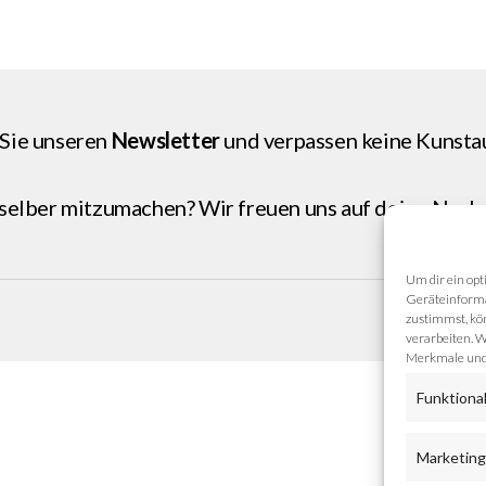
Sie unseren
Newsletter
und verpassen keine Kunsta
 selber mitzumachen? Wir freuen uns auf deine
Nachr
Um dir ein opt
Geräteinforma
zustimmst, kön
verarbeiten. W
Merkmale und 
Funktiona
Marketin