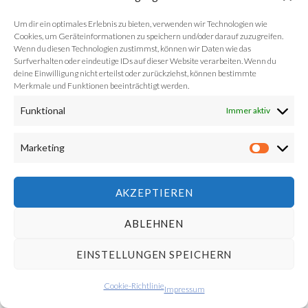
Um dir ein optimales Erlebnis zu bieten, verwenden wir Technologien wie
Cookies, um Geräteinformationen zu speichern und/oder darauf zuzugreifen.
Abonnieren Sie unseren
Newsletter
und verpassen
Wenn du diesen Technologien zustimmst, können wir Daten wie das
Surfverhalten oder eindeutige IDs auf dieser Website verarbeiten. Wenn du
keine Kunstauktion mehr!
deine Einwilligung nicht erteilst oder zurückziehst, können bestimmte
Merkmale und Funktionen beeinträchtigt werden.
Lust selber mitzumachen? Wir freuen uns auf deine
Funktional
Immer aktiv
Nachricht
!
Marketing
Market
AKZEPTIEREN
© 2026 by Round Table 5
Diese Seite verwendet zur Optimierung Cookies. Mit der
ABLEHNEN
Weiternutzung dieser Webseite erklären Sie sich damit
EINSTELLUNGEN SPEICHERN
einverstanden.
Akzeptieren und ausblenden
Cookie-Richtlinie
Datenschutzerklärung
Impressum