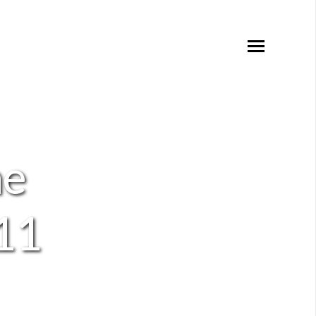
ne
011