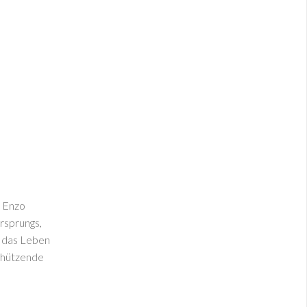
n Enzo
rsprungs,
h, das Leben
chützende