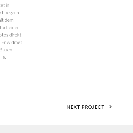
et in
akt begann
mit dem
fort einen
otos direkt
. Er widmet
 Bauen
le.
NEXT PROJECT