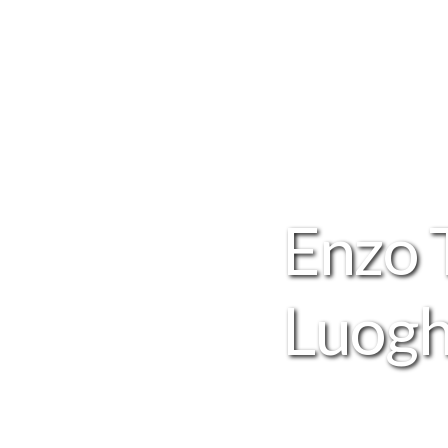
Enzo 
Luogh