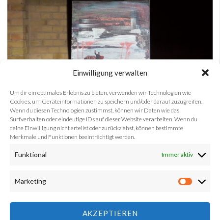
Einwilligung verwalten
Um dir ein optimales Erlebnis zu bieten, verwenden wir Technologien wie
Cookies, um Geräteinformationen zu speichern und/oder darauf zuzugreifen.
Wenn du diesen Technologien zustimmst, können wir Daten wie das
Surfverhalten oder eindeutige IDs auf dieser Website verarbeiten. Wenn du
deine Einwilligung nicht erteilst oder zurückziehst, können bestimmte
Merkmale und Funktionen beeinträchtigt werden.
Funktional
Immer aktiv
Abonnieren Sie unseren
Newsletter
und verpassen
Marketing
keine Kunstauktion mehr!
Market
Lust selber mitzumachen? Wir freuen uns auf deine
AKZEPTIEREN