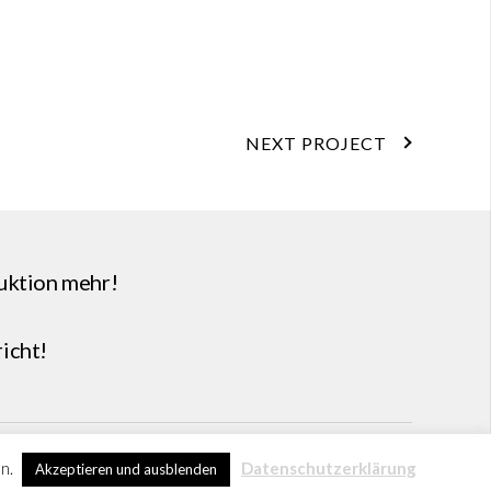
NEXT PROJECT
uktion mehr!
icht
!
© 2026 by Round Table 5
en.
Datenschutzerklärung
Akzeptieren und ausblenden