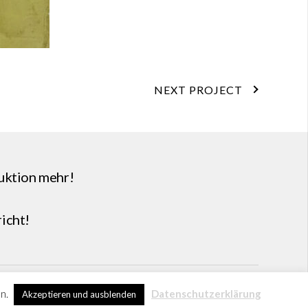
NEXT PROJECT
uktion mehr!
icht
!
© 2026 by Round Table 5
en.
Datenschutzerklärung
Akzeptieren und ausblenden