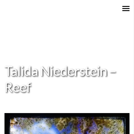
Talida Niederstein –
Reef